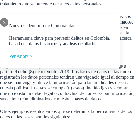
tratamiento que se pretende dar a los datos personales.
El
GRUPO CONSULTOR STRATEGIA S.A.S.,
empleará avisos
de privacidad para atender el derecho de los titulares a ser informados,
Nuevo Calendario de Criminalidad
los cuales serán dispuestos en las comunicaciones electrónicas, y en
lugares visibles durante la realización de todo evento o reunión en la
Herramienta clave para prevenir delitos en Colombia,
cual se recolecten datos personales para informar a los titulares acerca
basada en datos históricos y análisis detallado.
del tratamiento.
Ver Ahora >
Vigencia
La presente Política para el Tratamiento de Datos Personales rige a
partir del ocho (8) de mayo del 2019. Las bases de datos en las que se
registrarán los datos personales tendrán una vigencia igual al tiempo en
que se mantenga y utilice la información para las finalidades descritas
en esta política. Una vez se cumpla(n) esa(s) finalidad(es) y siempre
que no exista un deber legal o contractual de conservar su información,
sus datos serán eliminados de nuestras bases de datos.
Otros ejemplos eventos en los que se determina la permanencia de los
datos en las bases, son los siguientes: